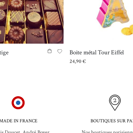
tige
Boite métal Tour Eiffel
24,90 €
MADE IN FRANCE
BOUTIQUES SUR PA
is Doucet, André Boyer,
Nos boutiques parisienn