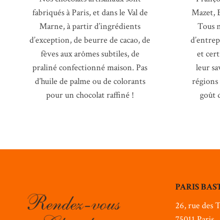
fabriqués à Paris, et dans le Val de
Mazet, 
Marne, à partir d’ingrédients
Tous n
d’exception, de beurre de cacao, de
d’entrep
fèves aux arômes subtiles, de
et cer
praliné confectionné maison. Pas
leur sa
d’huile de palme ou de colorants
régions
pour un chocolat raffiné !
goût d
PARIS BAS
26, rue des T
75011 Paris