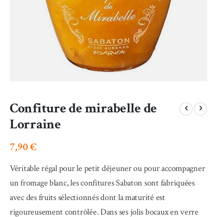
Skip
Confiture de mirabelle de
to
the
Lorraine
beginning
of
7,90 €
the
images
gallery
Véritable régal pour le petit déjeuner ou pour accompagner
un fromage blanc, les confitures Sabaton sont fabriquées
avec des fruits sélectionnés dont la maturité est
rigoureusement contrôlée. Dans ses jolis bocaux en verre