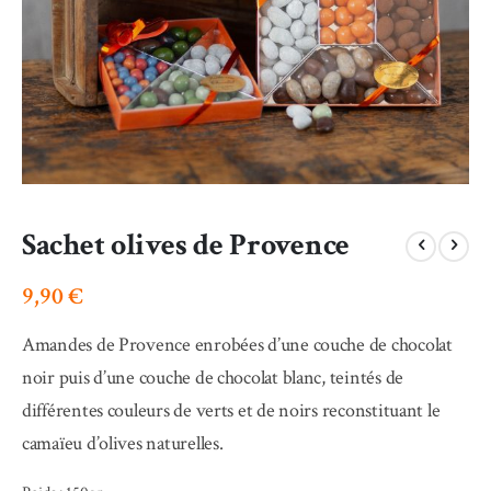
Skip
Sachet olives de Provence
to
the
beginning
9,90 €
of
the
Amandes de Provence enrobées d’une couche de chocolat
images
gallery
noir puis d’une couche de chocolat blanc, teintés de
différentes couleurs de verts et de noirs reconstituant le
camaïeu d’olives naturelles.