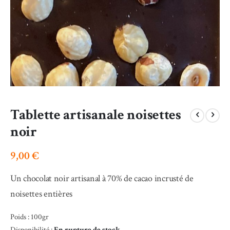
Skip
Tablette artisanale noisettes
to
the
noir
beginning
of
9,00 €
the
images
gallery
Un chocolat noir artisanal à 70% de cacao incrusté de
noisettes entières
Poids : 100gr
Disponibilité :
En rupture de stock