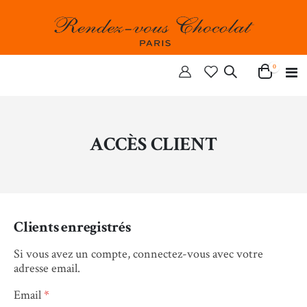
articles
0
Ba
Cart
la
n
ACCÈS CLIENT
Clients enregistrés
Si vous avez un compte, connectez-vous avec votre
adresse email.
Email