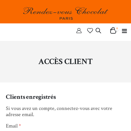
articles
0
Ba
Cart
la
n
ACCÈS CLIENT
Clients enregistrés
Si vous avez un compte, connectez-vous avec votre
adresse email.
Email