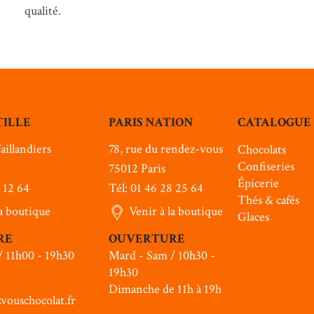
qualité.
TILLE
PARIS NATION
CATALOGUE
aillandiers
78, rue du rendez-vous
Chocolats
Confiseries
75012 Paris
Épicerie
6 12 64
Tél: 01 46 28 25 64
Thés & cafés
la boutique
Venir à la boutique
Glaces
RE
OUVERTURE
/ 11h00 - 19h30
Mard - Sam / 10h30 -
19h30
Dimanche de 11h à 19h
vouschocolat.fr