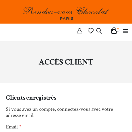
articles
0
Ba
Cart
la
n
ACCÈS CLIENT
Clients enregistrés
Si vous avez un compte, connectez-vous avec votre
adresse email.
Email