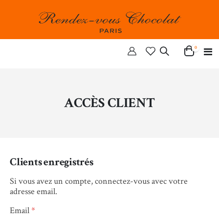
articles
0
Ba
Cart
la
n
ACCÈS CLIENT
Clients enregistrés
Si vous avez un compte, connectez-vous avec votre
adresse email.
Email