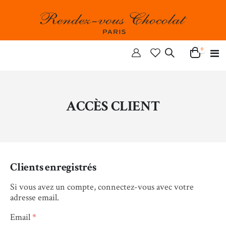
articles
0
Ba
Cart
la
n
ACCÈS CLIENT
Clients enregistrés
Si vous avez un compte, connectez-vous avec votre
adresse email.
Email