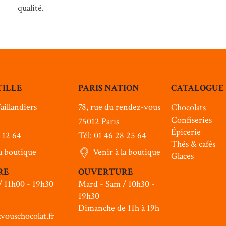
qualité.
TILLE
PARIS NATION
CATALOGUE
aillandiers
78, rue du rendez-vous
Chocolats
Confiseries
75012 Paris
Épicerie
6 12 64
Tél: 01 46 28 25 64
Thés & cafés
la boutique
Venir à la boutique
Glaces
RE
OUVERTURE
/ 11h00 - 19h30
Mard - Sam / 10h30 -
19h30
Dimanche de 11h à 19h
vouschocolat.fr